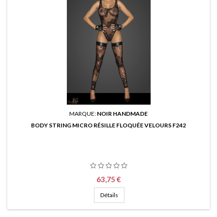
MARQUE:
NOIR HANDMADE
BODY STRING MICRO RÉSILLE FLOQUÉE VELOURS F242
Prix
63,75 €
Détails