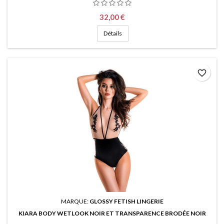
Prix
32,00 €
Détails
favorite_border
MARQUE:
GLOSSY FETISH LINGERIE
KIARA BODY WETLOOK NOIR ET TRANSPARENCE BRODÉE NOIR