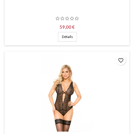
Prix
59,00 €
Détails
favorite_border