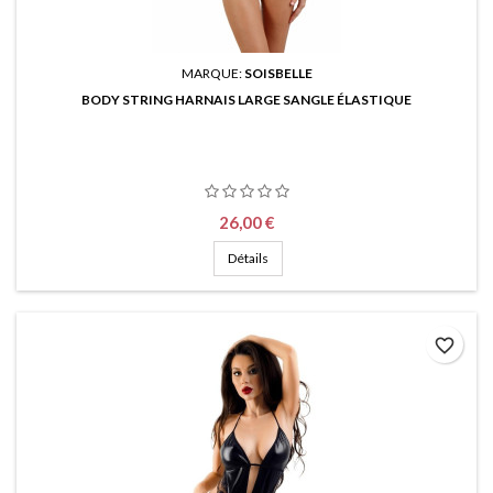
MARQUE:
SOISBELLE
BODY STRING HARNAIS LARGE SANGLE ÉLASTIQUE
Prix
26,00 €
Détails
favorite_border