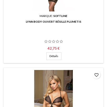
MARQUE:
SOFTLINE
LYNN BODY OUVERT RÉSILLE PLUMETIS
Prix
42,75 €
Détails
favorite_border