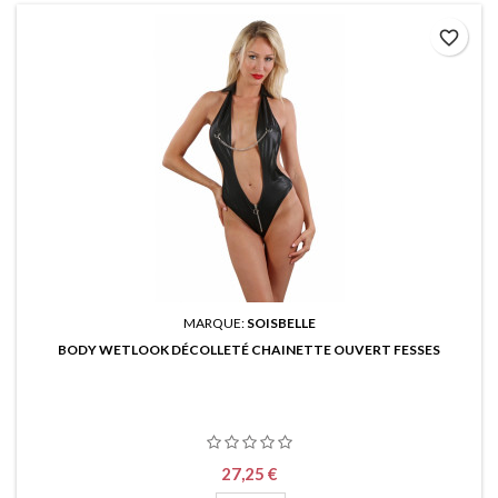
favorite_border
MARQUE:
SOISBELLE
BODY WETLOOK DÉCOLLETÉ CHAINETTE OUVERT FESSES
Prix
27,25 €