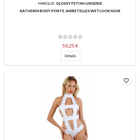
MARQUE:
GLOSSY FETISH LINGERIE
KATHERIN BODY PORTE JARRETELLES WETLOOK NOIR
Prix
50,25 €
Détails
favorite_border