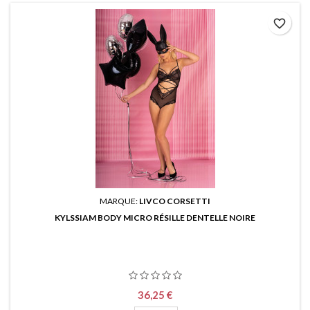
favorite_border
MARQUE:
LIVCO CORSETTI
KYLSSIAM BODY MICRO RÉSILLE DENTELLE NOIRE
Prix
36,25 €