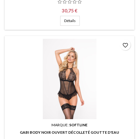
Prix
30,75 €
Détails
favorite_border
MARQUE:
SOFTLINE
GABI BODY NOIR OUVERT DÉCOLLETÉ GOUTTE D'EAU