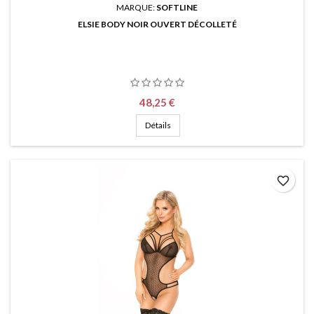
MARQUE:
SOFTLINE
ELSIE BODY NOIR OUVERT DÉCOLLETÉ
Prix
48,25 €
Détails
favorite_border