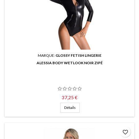
MARQUE:
GLOSSY FETISH LINGERIE
ALESSIA BODY WETLOOK NOIR ZIPÉ
Prix
37,25 €
Détails
favorite_border