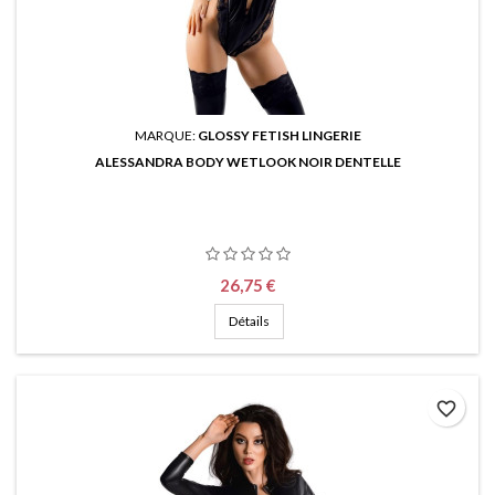
MARQUE:
GLOSSY FETISH LINGERIE
ALESSANDRA BODY WETLOOK NOIR DENTELLE
Prix
26,75 €
Détails
favorite_border