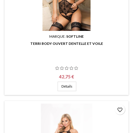
MARQUE:
SOFTLINE
TERRI BODY OUVERT DENTELLE ET VOILE
Prix
42,75 €
Détails
favorite_border