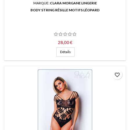
MARQUE:
CLARA MORGANE LINGERIE
BODY STRING RÉSILLE MOTIFS LÉOPARD
Prix
28,00 €
Détails
favorite_border