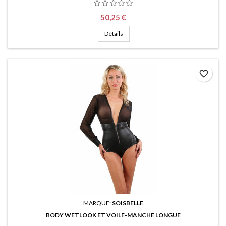
Prix
50,25 €
Détails
favorite_border
MARQUE:
SOISBELLE
BODY WETLOOK ET VOILE-MANCHE LONGUE