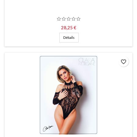
Prix
28,25 €
Détails
favorite_border