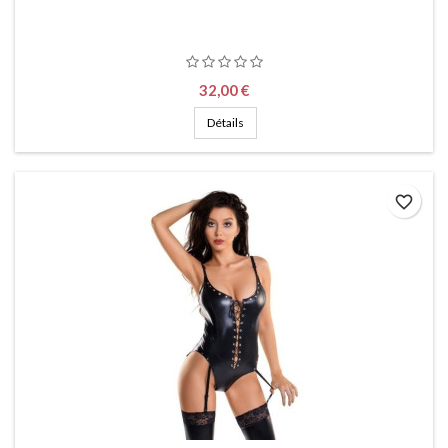
Prix
32,00 €
Détails
favorite_border