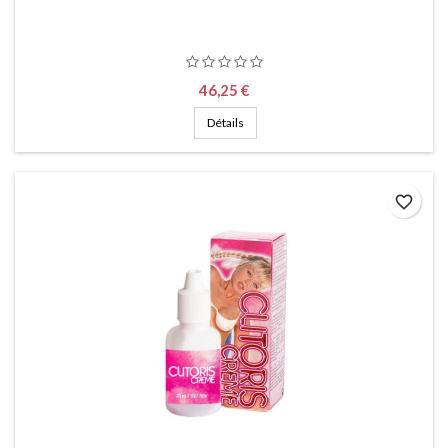
Prix
46,25 €
Détails
favorite_border