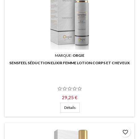
MARQUE:
ORGIE
SENSFEEL SÉDUCTION ELIXIR FEMME LOTION CORPS ET CHEVEUX
Prix
29,25 €
Détails
favorite_border