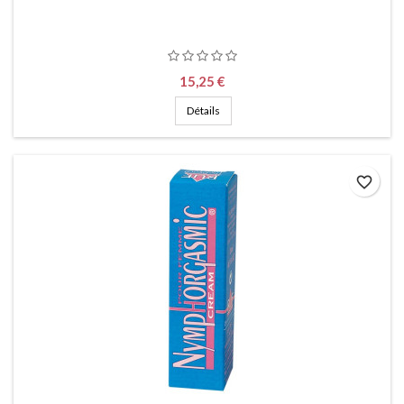
Prix
15,25 €
Détails
favorite_border