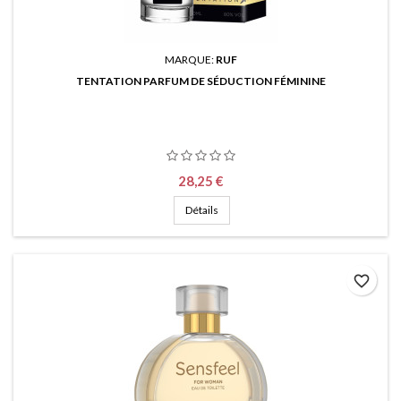
MARQUE:
RUF
TENTATION PARFUM DE SÉDUCTION FÉMININE
Prix
28,25 €
Détails
favorite_border