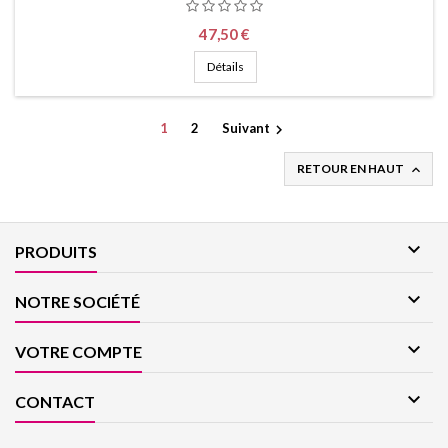
Prix
47,50 €
Détails
1
2
Suivant

RETOUR EN HAUT


PRODUITS

NOTRE SOCIÉTÉ

VOTRE COMPTE

CONTACT