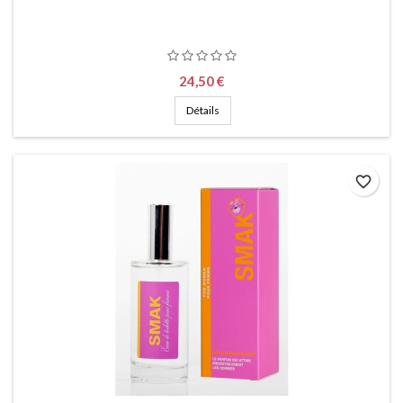
Prix
24,50 €
Détails
favorite_border