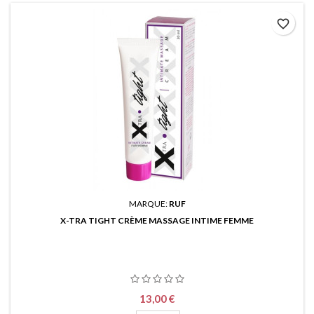
favorite_border
MARQUE:
RUF
X-TRA TIGHT CRÈME MASSAGE INTIME FEMME
Prix
13,00 €