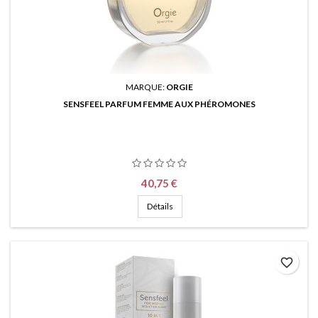
MARQUE:
ORGIE
SENSFEEL PARFUM FEMME AUX PHÉROMONES
Prix
40,75 €
Détails
favorite_border