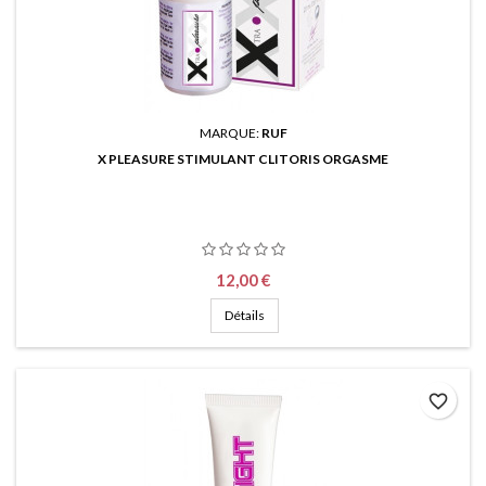
MARQUE:
RUF
X PLEASURE STIMULANT CLITORIS ORGASME
Prix
12,00 €
Détails
favorite_border