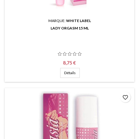
MARQUE:
WHITE LABEL
LADY ORGASM 15 ML
Prix
8,75 €
Détails
favorite_border