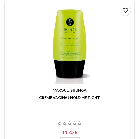
favorite_border
MARQUE:
SHUNGA
CRÈME VAGINAL HOLD ME TIGHT
Prix
44,25 €