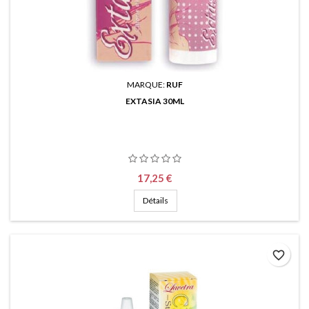
MARQUE:
RUF
EXTASIA 30ML
Prix
17,25 €
Détails
favorite_border