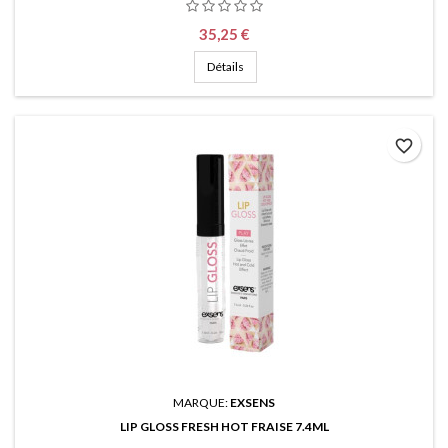
Prix
35,25 €
Détails
favorite_border
MARQUE:
EXSENS
LIP GLOSS FRESH HOT FRAISE 7.4ML