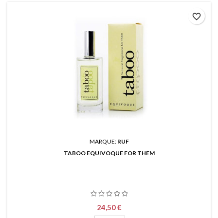
favorite_border
MARQUE:
RUF
TABOO EQUIVOQUE FOR THEM
Prix
24,50 €