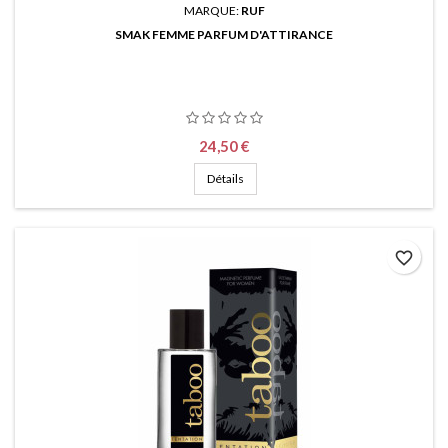
MARQUE:
RUF
SMAK FEMME PARFUM D'ATTIRANCE
Prix
24,50 €
Détails
favorite_border