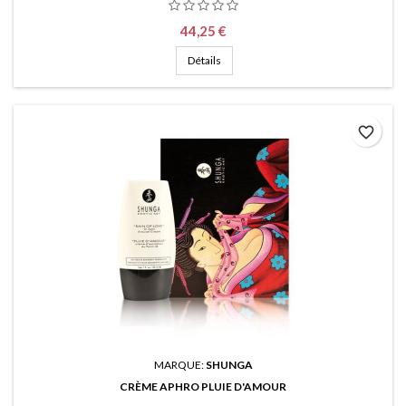
Prix
44,25 €
Détails
favorite_border
MARQUE:
SHUNGA
CRÈME APHRO PLUIE D'AMOUR